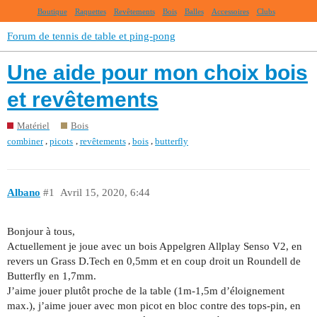
Boutique
Raquettes
Revêtements
Bois
Balles
Accessoires
Clubs
Forum de tennis de table et ping-pong
Une aide pour mon choix bois
et revêtements
Matériel
Bois
,
,
,
,
combiner
picots
revêtements
bois
butterfly
Albano
#1
Avril 15, 2020, 6:44
Bonjour à tous,
Actuellement je joue avec un bois Appelgren Allplay Senso V2, en
revers un Grass D.Tech en 0,5mm et en coup droit un Roundell de
Butterfly en 1,7mm.
J’aime jouer plutôt proche de la table (1m-1,5m d’éloignement
max.), j’aime jouer avec mon picot en bloc contre des tops-pin, en