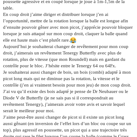
poussette agressive et en coupé lorsque je joue à 1m-1,5m de la
table.
En coup droit j’aime diriger et distribuer lorsque j’en ai
l’opportunité, mettre de la rotation lorsque la balle est longue afin
d’ensuite pouvoir gêner avec mon picot, j’apprécie pouvoir bloquer
lorsque je suis attaqué sur mon coup droit, claquer la balle quand
elle est haute mais c’est plutôt rare.
Aujourd’hui je souhaiterai changer de revêtement pour mon coup
droit, j’aimerais un revêtement Tenergy Butterfly avec plus de
rotation, plus de vitesse (que mon Roundell) mais en gardant du
contrôle pour le bloc. J’hésite entre le Tenergy 64 ou 64Fx.
Je souhaiterai aussi changer de bois, un bois (combi) adapté à mon
picot long mais qui ne diminue pas la rotation, la vitesse et le
contrôle (j’en ai vraiment besoin pour mon jeu) de mon coup droit.
J’ai vu qu’il existe des bois adapté je pense de Dr Neubauer ou le
Diode V de Butterfly (je ne sais pas si il correspondrait au
revêtement Tenergy), j’aimerais avoir votre avis et savoir lequel
serait le meilleur pour moi.
J’aime peut-être aussi changer de picot si il existe un picot long
aussi gênant (en inversion de l’effet lors d’un bloc ou coupe sur un
top), plus agressif en poussette, un picot qui a une trajectoire très
droite qui rase le filet lorsque l’on coupe la balle (comme le Grass