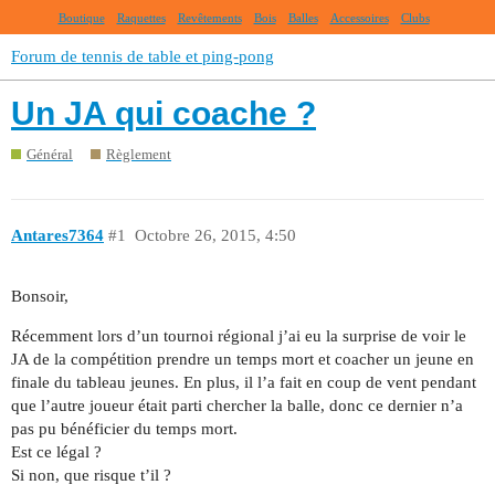
Boutique
Raquettes
Revêtements
Bois
Balles
Accessoires
Clubs
Forum de tennis de table et ping-pong
Un JA qui coache ?
Général
Règlement
Antares7364
#1
Octobre 26, 2015, 4:50
Bonsoir,
Récemment lors d’un tournoi régional j’ai eu la surprise de voir le
JA de la compétition prendre un temps mort et coacher un jeune en
finale du tableau jeunes. En plus, il l’a fait en coup de vent pendant
que l’autre joueur était parti chercher la balle, donc ce dernier n’a
pas pu bénéficier du temps mort.
Est ce légal ?
Si non, que risque t’il ?