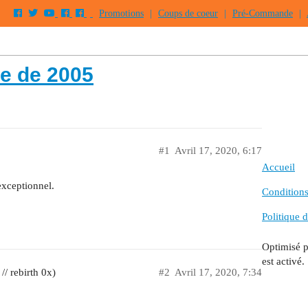
Promotions
|
Coups de coeur
|
Pré-Commande
|
e de 2005
#1
Avril 17, 2020, 6:17
Accueil
exceptionnel.
Conditions 
Politique d
Optimisé 
est activé.
 rebirth 0x)
#2
Avril 17, 2020, 7:34