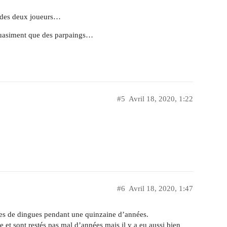
e des deux joueurs…
 quasiment que des parpaings…
#5
Avril 18, 2020, 1:22
#6
Avril 18, 2020, 1:47
ipes de dingues pendant une quinzaine d’années.
e et sont restés pas mal d’années mais il y a eu aussi bien