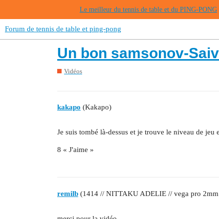
Le meilleur du tennis de table et du PING-PONG
Forum de tennis de table et ping-pong
Un bon samsonov-Saiv
Vidéos
kakapo
(Kakapo)
Je suis tombé là-dessus et je trouve le niveau de jeu 
8 « J'aime »
remilb
(1414 // NITTAKU ADELIE // vega pro 2mm //
merci pour la vidéo