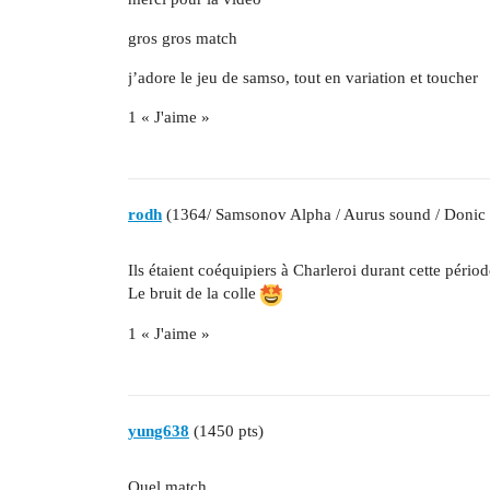
gros gros match
j’adore le jeu de samso, tout en variation et toucher
1 « J'aime »
rodh
(1364/ Samsonov Alpha / Aurus sound / Donic
Ils étaient coéquipiers à Charleroi durant cette période
Le bruit de la colle
1 « J'aime »
yung638
(1450 pts)
Quel match…