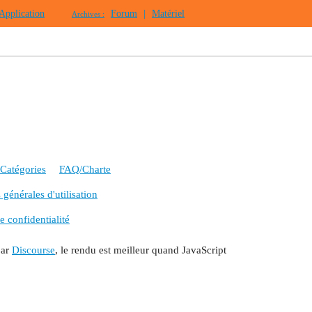
Application
Forum
|
Matériel
Archives :
Catégories
FAQ/Charte
générales d'utilisation
e confidentialité
par
Discourse
, le rendu est meilleur quand JavaScript