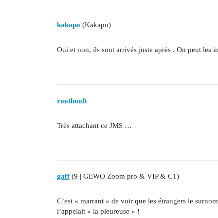
kakapo
(Kakapo)
Oui et non, ils sont arrivés juste après . On peut les 
roothooft
Très attachant ce JMS …
gaff
(9 | GEWO Zoom pro & VIP & C1)
C’est « marrant » de voir que les étrangers le surnom
l’appelait « la pleureuse » !