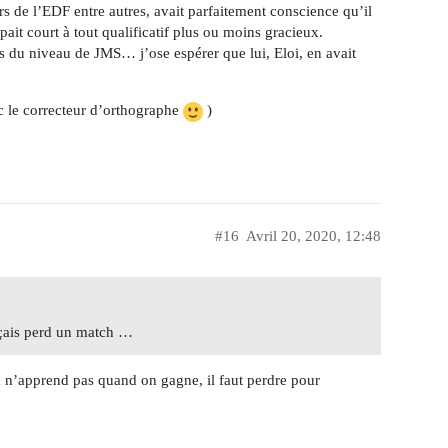
urs de l’EDF entre autres, avait parfaitement conscience qu’il
ait court à tout qualificatif plus ou moins gracieux.
as du niveau de JMS… j’ose espérer que lui, Eloi, en avait
vec le correcteur d’orthographe
)
#16
Avril 20, 2020, 12:48
nçais perd un match …
n n’apprend pas quand on gagne, il faut perdre pour