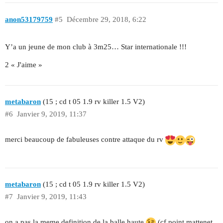
anon53179759
#5
Décembre 29, 2018, 6:22
Y’a un jeune de mon club à 3m25… Star internationale !!!
2 « J'aime »
metabaron
(15 ; cd t 05 1.9 rv killer 1.5 V2)
#6
Janvier 9, 2019, 11:37
merci beaucoup de fabuleuses contre attaque du rv
metabaron
(15 ; cd t 05 1.9 rv killer 1.5 V2)
#7
Janvier 9, 2019, 11:43
on a pas la meme definition de la balle haute
(cf point mattenet