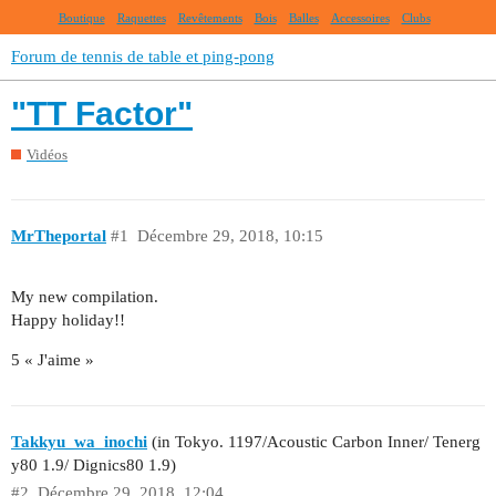
Boutique
Raquettes
Revêtements
Bois
Balles
Accessoires
Clubs
Forum de tennis de table et ping-pong
"TT Factor"
Vidéos
MrTheportal
#1
Décembre 29, 2018, 10:15
My new compilation.
Happy holiday!!
5 « J'aime »
Takkyu_wa_inochi
(in Tokyo. 1197/Acoustic Carbon Inner/ Tenerg
y80 1.9/ Dignics80 1.9)
#2
Décembre 29, 2018, 12:04