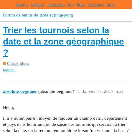
Boutique
Raquettes
Revêtements
Bois
Balles
Accessoires
Clubs
Forum de tennis de table et ping-pong
Trier les tournois selon la
date et la zone géographique
?
Compétitions
tournoi
absolute-beginner
(absolute-beginner)
#1
Janvier 17, 2017, 5:21
Hello,
Il n’y aurait pas un moyen de rajouter un champ date , departement
et pays dans le formulaire de saisie des tournois qui servirait à trier
selon la date, ou la region geographique lorsqu’on visionne la liste ?