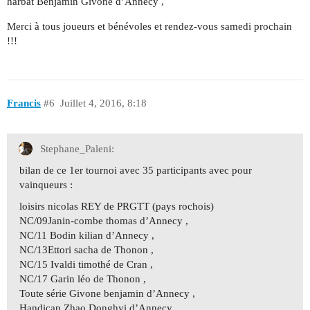
harbat Benjamin Givone d’Annecy ,
Merci à tous joueurs et bénévoles et rendez-vous samedi prochain
!!!
Francis
#6
Juillet 4, 2016, 8:18
Stephane_Paleni:
bilan de ce 1er tournoi avec 35 participants avec pour
vainqueurs :
loisirs nicolas REY de PRGTT (pays rochois)
NC/09Janin-combe thomas d’Annecy ,
NC/11 Bodin kilian d’Annecy ,
NC/13Ettori sacha de Thonon ,
NC/15 Ivaldi timothé de Cran ,
NC/17 Garin léo de Thonon ,
Toute série Givone benjamin d’Annecy ,
Handicap Zhao Donghyi d’Annecy ,