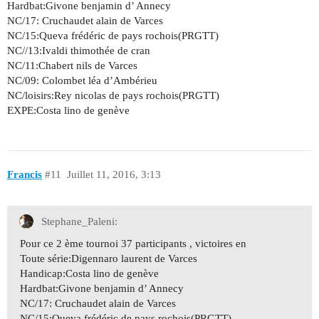
Hardbat:Givone benjamin d’ Annecy
NC/17: Cruchaudet alain de Varces
NC/15:Queva frédéric de pays rochois(PRGTT)
NC//13:Ivaldi thimothée de cran
NC/11:Chabert nils de Varces
NC/09: Colombet léa d’Ambérieu
NC/loisirs:Rey nicolas de pays rochois(PRGTT)
EXPE:Costa lino de genève
Francis
#11
Juillet 11, 2016, 3:13
Stephane_Paleni:
Pour ce 2 ème tournoi 37 participants , victoires en
Toute série:Digennaro laurent de Varces
Handicap:Costa lino de genève
Hardbat:Givone benjamin d’ Annecy
NC/17: Cruchaudet alain de Varces
NC/15:Queva frédéric de pays rochois(PRGTT)