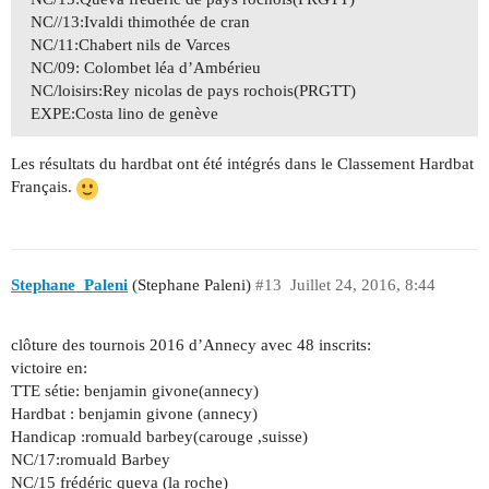
NC//13:Ivaldi thimothée de cran
NC/11:Chabert nils de Varces
NC/09: Colombet léa d’Ambérieu
NC/loisirs:Rey nicolas de pays rochois(PRGTT)
EXPE:Costa lino de genève
Les résultats du hardbat ont été intégrés dans le Classement Hardbat
Français.
Stephane_Paleni
(Stephane Paleni)
#13
Juillet 24, 2016, 8:44
clôture des tournois 2016 d’Annecy avec 48 inscrits:
victoire en:
TTE sétie: benjamin givone(annecy)
Hardbat : benjamin givone (annecy)
Handicap :romuald barbey(carouge ,suisse)
NC/17:romuald Barbey
NC/15 frédéric queva (la roche)