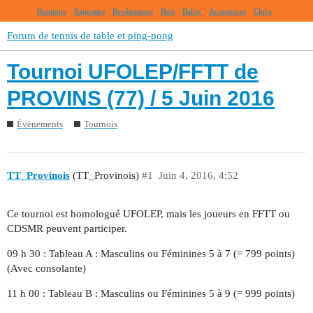
Boutique
Raquettes
Revêtements
Bois
Balles
Accessoires
Clubs
Forum de tennis de table et ping-pong
Tournoi UFOLEP/FFTT de
PROVINS (77) / 5 Juin 2016
Évènements
Tournois
TT_Provinois
(TT_Provinois)
#1
Juin 4, 2016, 4:52
Ce tournoi est homologué UFOLEP, mais les joueurs en FFTT ou
CDSMR peuvent participer.
09 h 30 : Tableau A : Masculins ou Féminines 5 à 7 (= 799 points)
(Avec consolante)
11 h 00 : Tableau B : Masculins ou Féminines 5 à 9 (= 999 points)