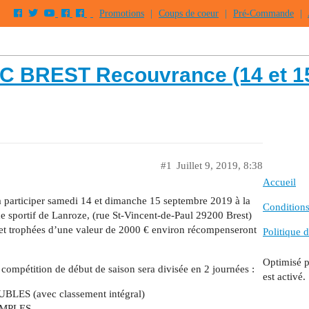
Promotions
|
Coups de coeur
|
Pré-Commande
|
TC BREST Recouvrance (14 et 1
#1
Juillet 9, 2019, 8:38
Accueil
 participer samedi 14 et dimanche 15 septembre 2019 à la
Conditions 
e sportif de Lanroze, (rue St-Vincent-de-Paul 29200 Brest)
 et trophées d’une valeur de 2000 € environ récompenseront
Politique d
Optimisé 
e compétition de début de saison sera divisée en 2 journées :
est activé.
LES (avec classement intégral)
SIMPLES