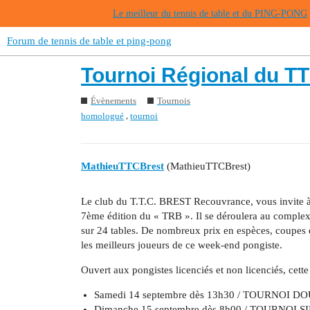
Le meilleur du tennis de table et du PING-PONG
Forum de tennis de table et ping-pong
Tournoi Régional du T
Évènements
Tournois
,
homologué
tournoi
MathieuTTCBrest
(MathieuTTCBrest)
Le club du T.T.C. BREST Recouvrance, vous invite à
7ème édition du « TRB ». Il se déroulera au complex
sur 24 tables. De nombreux prix en espèces, coupes
les meilleurs joueurs de ce week-end pongiste.
Ouvert aux pongistes licenciés et non licenciés, cett
Samedi 14 septembre dès 13h30 / TOURNOI DOUB
Dimanche 15 septembre dès 8h00 / TOURNOI 