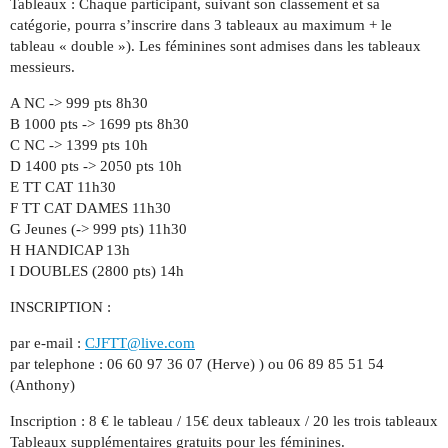
Tableaux : Chaque participant, suivant son classement et sa
catégorie, pourra s’inscrire dans 3 tableaux au maximum + le
tableau « double »). Les féminines sont admises dans les tableaux
messieurs.
A NC -> 999 pts 8h30
B 1000 pts -> 1699 pts 8h30
C NC -> 1399 pts 10h
D 1400 pts -> 2050 pts 10h
E TT CAT 11h30
F TT CAT DAMES 11h30
G Jeunes (-> 999 pts) 11h30
H HANDICAP 13h
I DOUBLES (2800 pts) 14h
INSCRIPTION :
par e-mail :
CJFTT@live.com
par telephone : 06 60 97 36 07 (Herve) ) ou 06 89 85 51 54
(Anthony)
Inscription : 8 € le tableau / 15€ deux tableaux / 20 les trois tableaux
Tableaux supplémentaires gratuits pour les féminines.