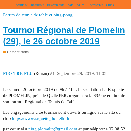
Boutique
Raquettes
Revêtements
Bois
Balles
Accessoires
Clubs
Forum de tennis de table et ping-pong
Tournoi Régional de Plomelin
(29), le 26 octobre 2019
Compétitions
PLO-TRE-PLU
(Ronan)
#1
Septembre 29, 2019, 11:03
Le samedi 26 octobre 2019 de 9h à 18h, l’association La Raquette
de PLOMELIN, près de QUIMPER, organisera la 69ème édition de
son tournoi Régional de Tennis de Table.
Les engagements à ce tournoi sont ouverts en ligne sur le site du
club
https://www.raquetteplomelin.fr
par courriel à
ping.plomelin@gmail.com
et par téléphone 02 98 52