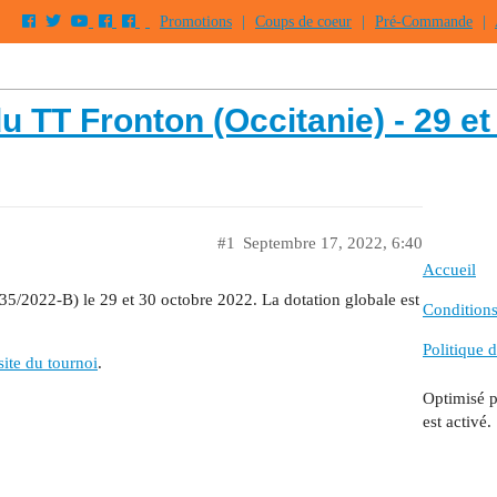
Promotions
|
Coups de coeur
|
Pré-Commande
|
u TT Fronton (Occitanie) - 29 e
#1
Septembre 17, 2022, 6:40
Accueil
35/2022-B) le 29 et 30 octobre 2022. La dotation globale est
Conditions 
Politique d
site du tournoi
.
Optimisé 
est activé.