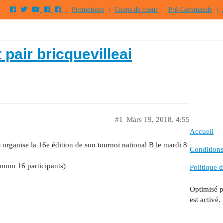
Promotions
|
Coups de coeur
|
Pré-Commande
|
 pair bricquevilleai
#1
Mars 19, 2018, 4:55
Accueil
nise la 16e édition de son tournoi national B le mardi 8
Conditions 
nimum 16 participants)
Politique d
Optimisé 
est activé.