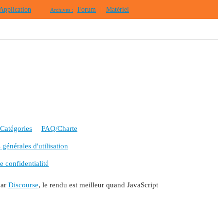
Application
Forum
|
Matériel
Archives :
Catégories
FAQ/Charte
générales d'utilisation
e confidentialité
par
Discourse
, le rendu est meilleur quand JavaScript