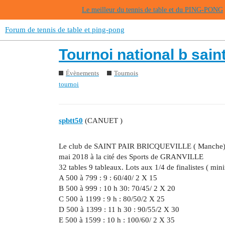
Le meilleur du tennis de table et du PING-PONG
Forum de tennis de table et ping-pong
Tournoi national b saint
Évènements
Tournois
tournoi
spbtt50
(CANUET )
Le club de SAINT PAIR BRICQUEVILLE ( Manche) orga
mai 2018 à la cité des Sports de GRANVILLE
32 tables 9 tableaux. Lots aux 1/4 de finalistes ( mi
A 500 à 799 : 9 : 60/40/ 2 X 15
B 500 à 999 : 10 h 30: 70/45/ 2 X 20
C 500 à 1199 : 9 h : 80/50/2 X 25
D 500 à 1399 : 11 h 30 : 90/55/2 X 30
E 500 à 1599 : 10 h : 100/60/ 2 X 35