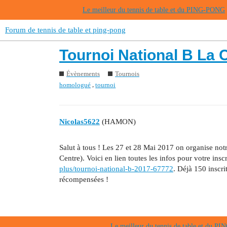
Le meilleur du tennis de table et du PING-PONG
Forum de tennis de table et ping-pong
Tournoi National B La 
Évènements
Tournois
,
homologué
tournoi
Nicolas5622
(HAMON)
Salut à tous ! Les 27 et 28 Mai 2017 on organise n
Centre). Voici en lien toutes les infos pour votre insc
plus/tournoi-national-b-2017-67772
. Déjà 150 inscr
récompensées !
Le meilleur du tennis de table et du 