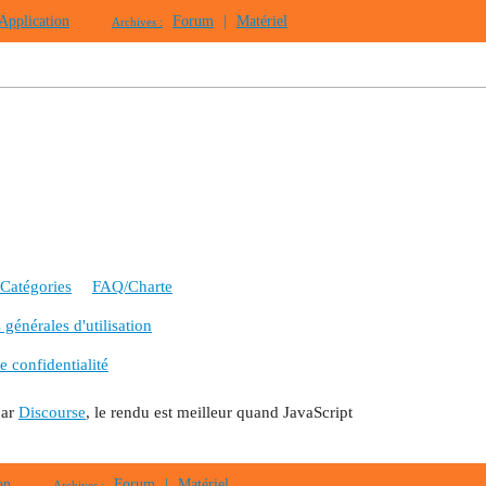
Application
Forum
|
Matériel
Archives :
Catégories
FAQ/Charte
générales d'utilisation
e confidentialité
par
Discourse
, le rendu est meilleur quand JavaScript
on
Forum
|
Matériel
Archives :