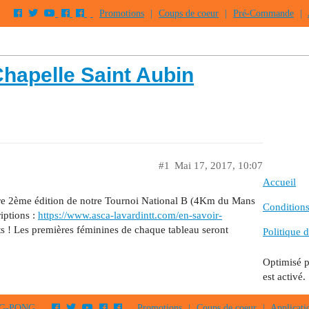
Promotions
|
Coups de coeur
|
Pré-Commande
|
Chapelle Saint Aubin
#1
Mai 17, 2017, 10:07
Accueil
otre 2ème édition de notre Tournoi National B (4Km du Mans
Conditions 
riptions :
https://www.asca-lavardintt.com/en-savoir-
its ! Les premières féminines de chaque tableau seront
Politique d
Optimisé 
est activé.
PING-PONG
Promotions
|
Coups de coeur
|
Applicati