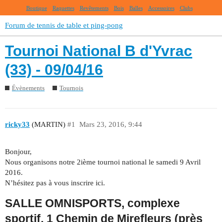
Boutique
Raquettes
Revêtements
Bois
Balles
Accessoires
Clubs
Forum de tennis de table et ping-pong
Tournoi National B d'Yvrac
(33) - 09/04/16
Évènements
Tournois
ricky33
(MARTIN)
#1
Mars 23, 2016, 9:44
Bonjour,
Nous organisons notre 2ième tournoi national le samedi 9 Avril
2016.
N’hésitez pas à vous inscrire ici.
SALLE OMNISPORTS, complexe
sportif, 1 Chemin de Mirefleurs (près