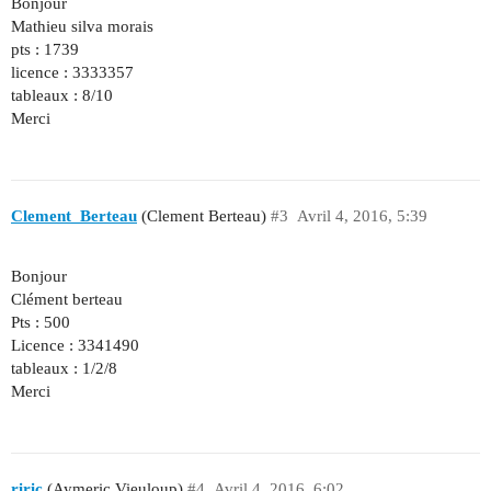
Bonjour
Mathieu silva morais
pts : 1739
licence : 3333357
tableaux : 8/10
Merci
Clement_Berteau
(Clement Berteau)
#3
Avril 4, 2016, 5:39
Bonjour
Clément berteau
Pts : 500
Licence : 3341490
tableaux : 1/2/8
Merci
riric
(Aymeric Vieuloup)
#4
Avril 4, 2016, 6:02