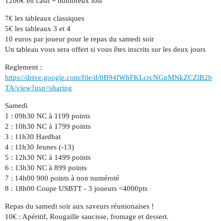
1200€ en cash + nombreux lots
7€ les tableaux classiques
5€ les tableaux 3 et 4
10 euros par joueur pour le repas du samedi soir
Un tableau vous sera offert si vous êtes inscrits sur les deux jours
Reglement :
https://drive.google.com/file/d/0B94fWhFKLcrcNGpMNkZCZlB2b
TA/view?usp=sharing
Samedi
1 : 09h30 NC à 1199 points
2 : 10h30 NC à 1799 points
3 : 11h30 Hardbat
4 : 11h30 Jeunes (-13)
5 : 12h30 NC à 1499 points
6 : 13h30 NC à 899 points
7 : 14h00 900 points à non numéroté
8 : 18h00 Coupe USBTT - 3 joueurs <4000pts
Repas du samedi soir aux saveurs réunionaises !
10€ : Apéritif, Rougaille saucisse, fromage et dessert.