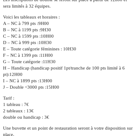
sera limités à 32 équipes.
Voici les tableaux et horaires :
A – NC à 799 pts :9H00
B – NC à 1199 pts :9H30
C – NC à 1599 pts :10H00
D – NC à 999 pts :10H30
E – Toute catégorie féminines : 10H30
F – NC à 1399 pts :11H00
G – Toute catégorie :11H30
H – Handicap (handicap positif 1pt/tranche de 100 pts limité à 6
pt):12H00
I – NC à 1899 pts :13H00
J – Double <3000 pts :15H00
Tarif :
1 tableau : 7€
2 tableaux : 13€
double ou handicap : 3€
Une buvette et un point de restauration seront à votre disposition sur
place.