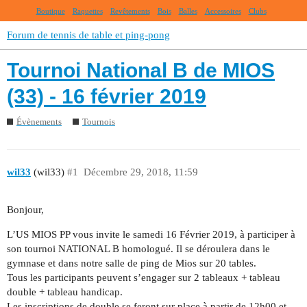
Boutique
Raquettes
Revêtements
Bois
Balles
Accessoires
Clubs
Forum de tennis de table et ping-pong
Tournoi National B de MIOS
(33) - 16 février 2019
Évènements
Tournois
wil33
(wil33)
#1
Décembre 29, 2018, 11:59
Bonjour,
L’US MIOS PP vous invite le samedi 16 Février 2019, à participer à
son tournoi NATIONAL B homologué. Il se déroulera dans le
gymnase et dans notre salle de ping de Mios sur 20 tables.
Tous les participants peuvent s’engager sur 2 tableaux + tableau
double + tableau handicap.
Les inscriptions de double se feront sur place à partir de 12h00 et