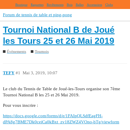
Boutique
Raquettes
Revêtements
Bois
Balles
Accessoires
Clubs
Forum de tennis de table et ping-pong
Tournoi National B de Joué
les Tours 25 et 26 Mai 2019
Évènements
Tournois
TEFY
#1
Mai 3, 2019, 10:07
Le club du Tennis de Table de Joué-les-Tours organise son 7ème
Tournoi National B les 25 et 26 Mai 2019.
Pour vous inscrire :
https://docs.google.com/forms/d/e/1FAIpQLSdfEagFH-
dPA8g7BME7Dk0ceiCa0kBxt_zv18ZWZ4VOno-bTg/viewform