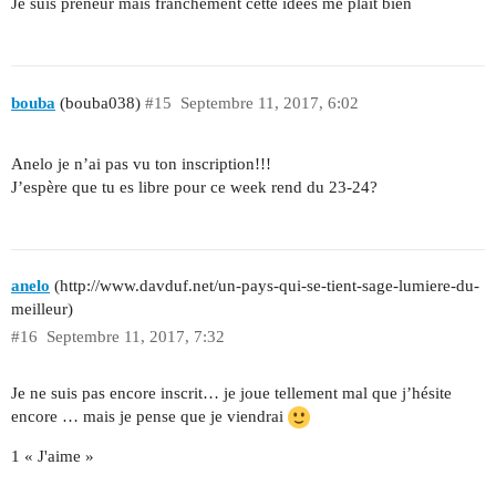
Je suis preneur mais franchement cette idées me plait bien
bouba
(bouba038)
#15
Septembre 11, 2017, 6:02
Anelo je n’ai pas vu ton inscription!!!
J’espère que tu es libre pour ce week rend du 23-24?
anelo
(http://www.davduf.net/un-pays-qui-se-tient-sage-lumiere-du-
meilleur)
#16
Septembre 11, 2017, 7:32
Je ne suis pas encore inscrit… je joue tellement mal que j’hésite
encore … mais je pense que je viendrai
1 « J'aime »