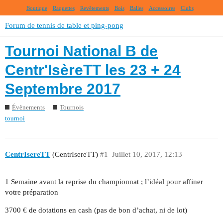
Boutique
Raquettes
Revêtements
Bois
Balles
Accessoires
Clubs
Forum de tennis de table et ping-pong
Tournoi National B de
Centr'IsèreTT les 23 + 24
Septembre 2017
Évènements
Tournois
tournoi
CentrIsereTT
(CentrIsereTT)
#1
Juillet 10, 2017, 12:13
1 Semaine avant la reprise du championnat ; l’idéal pour affiner
votre préparation
3700 € de dotations en cash (pas de bon d’achat, ni de lot)