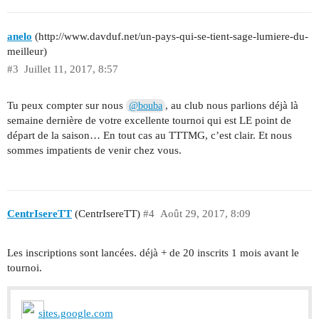
anelo
(http://www.davduf.net/un-pays-qui-se-tient-sage-lumiere-du-
meilleur)
#3
Juillet 11, 2017, 8:57
Tu peux compter sur nous
, au club nous parlions déjà là
@bouba
semaine dernière de votre excellente tournoi qui est LE point de
départ de la saison… En tout cas au TTTMG, c’est clair. Et nous
sommes impatients de venir chez vous.
CentrIsereTT
(CentrIsereTT)
#4
Août 29, 2017, 8:09
Les inscriptions sont lancées. déjà + de 20 inscrits 1 mois avant le
tournoi.
sites.google.com