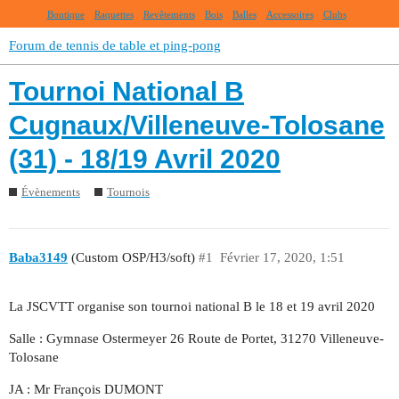
Boutique
Raquettes
Revêtements
Bois
Balles
Accessoires
Clubs
Forum de tennis de table et ping-pong
Tournoi National B
Cugnaux/Villeneuve-Tolosane
(31) - 18/19 Avril 2020
Évènements
Tournois
Baba3149
(Custom OSP/H3/soft)
#1
Février 17, 2020, 1:51
La JSCVTT organise son tournoi national B le 18 et 19 avril 2020
Salle : Gymnase Ostermeyer 26 Route de Portet, 31270 Villeneuve-
Tolosane
JA : Mr François DUMONT