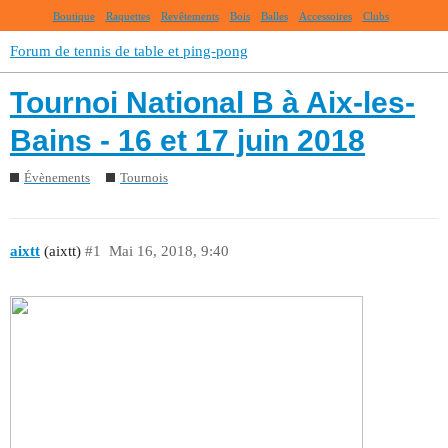
Boutique
Raquettes
Revêtements
Bois
Balles
Accessoires
Clubs
Forum de tennis de table et ping-pong
Tournoi National B à Aix-les-
Bains - 16 et 17 juin 2018
Évènements
Tournois
aixtt
(aixtt)
#1
Mai 16, 2018, 9:40