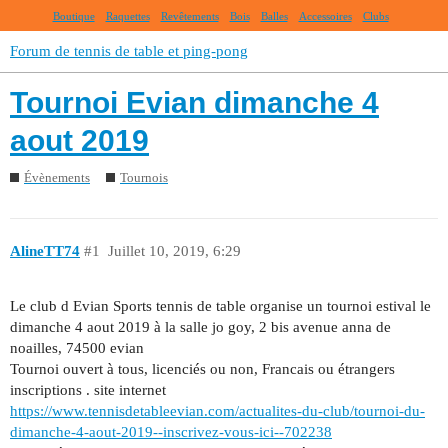
Boutique
Raquettes
Revêtements
Bois
Balles
Accessoires
Clubs
Forum de tennis de table et ping-pong
Tournoi Evian dimanche 4
aout 2019
Évènements
Tournois
AlineTT74
#1
Juillet 10, 2019, 6:29
Le club d Evian Sports tennis de table organise un tournoi estival le
dimanche 4 aout 2019 à la salle jo goy, 2 bis avenue anna de
noailles, 74500 evian
Tournoi ouvert à tous, licenciés ou non, Francais ou étrangers
inscriptions . site internet
https://www.tennisdetableevian.com/actualites-du-club/tournoi-du-
dimanche-4-aout-2019--inscrivez-vous-ici--702238