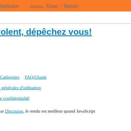
Application
Forum
|
Matériel
Archives :
volent, dépêchez vous!
Catégories
FAQ/Charte
générales d'utilisation
e confidentialité
par
Discourse
, le rendu est meilleur quand JavaScript