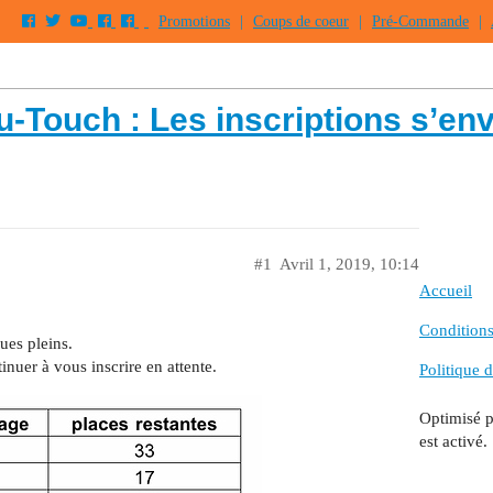
Promotions
|
Coups de coeur
|
Pré-Commande
|
u-Touch : Les inscriptions s’en
#1
Avril 1, 2019, 10:14
Accueil
Conditions 
ues pleins.
inuer à vous inscrire en attente.
Politique d
Optimisé 
est activé.