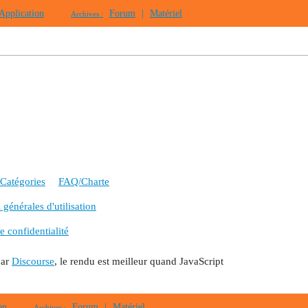
Application
Forum
|
Matériel
Archives :
Catégories
FAQ/Charte
générales d'utilisation
e confidentialité
par
Discourse
, le rendu est meilleur quand JavaScript
on
Forum
|
Matériel
Archives :