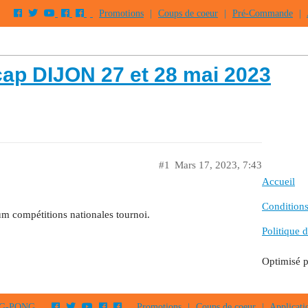
Promotions
|
Coups de coeur
|
Pré-Commande
|
cap DIJON 27 et 28 mai 2023
#1
Mars 17, 2023, 7:43
Accueil
Conditions 
um compétitions nationales tournoi.
Politique d
Optimisé 
PING-PONG
Promotions
|
Coups de coeur
|
Applicati