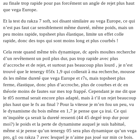
au finale trop rapide pour pas forcément un angle de rejet plus haut
que vega Europe.
Et la test du rakza 7 soft, soi disant similaire au vega Europe, ce qui
n’est pas faut car sensiblement même dureté, même poids, mais un
peu moins rapide, topsheet plus élastique, limite un effet colle
rapide, donc des tops qui sont moins long et plus courbés !
Cela reste quand même très dynamique, dc après moultes recherche
d’un revêtement un poil plus dur, pas trop rapide avec plus
d’accroche et de rejet, et surtout pas beaucoup plus lourd , je n’est
trouvé que le tenergy 05fx 1,9 qui collerait à ma recherche, mousse
ds les même dureté que vega Europe et r7s, mais topsheet plus
ferme, élastique, donc plus d’accroche, plus de courbes et dc en
théorie moins de fautes sur mes top frappé. Cependant je me dit que
le t05 normal serait encore plus adapté, mais à t’il un rejet beaucoup
plus haut que le fx au final ? Pour la vitesse je m’en fou un peu, vu
le dynamisme du bois même en 1,7 je pense que ça irai. Ce qui
m’inquiète ça serait la dureté ressenti (44 45 degré trop dur pour
moi?) le poids et la perte de dynamisme auquel je suis habitué,
même si je pense qu’un tenergy 05 sera plus dynamique qu’un vega
pro, g1 ou rakza 7 avec lesquel je n’aime pas joué sur min ce bois.