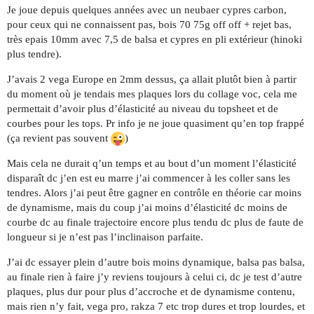
Je joue depuis quelques années avec un neubaer cypres carbon,
pour ceux qui ne connaissent pas, bois 70 75g off off + rejet bas,
très epais 10mm avec 7,5 de balsa et cypres en pli extérieur (hinoki
plus tendre).
J’avais 2 vega Europe en 2mm dessus, ça allait plutôt bien à partir
du moment où je tendais mes plaques lors du collage voc, cela me
permettait d’avoir plus d’élasticité au niveau du topsheet et de
courbes pour les tops. Pr info je ne joue quasiment qu’en top frappé
(ça revient pas souvent
)
Mais cela ne durait q’un temps et au bout d’un moment l’élasticité
disparaît dc j’en est eu marre j’ai commencer à les coller sans les
tendres. Alors j’ai peut être gagner en contrôle en théorie car moins
de dynamisme, mais du coup j’ai moins d’élasticité dc moins de
courbe dc au finale trajectoire encore plus tendu dc plus de faute de
longueur si je n’est pas l’inclinaison parfaite.
J’ai dc essayer plein d’autre bois moins dynamique, balsa pas balsa,
au finale rien à faire j’y reviens toujours à celui ci, dc je test d’autre
plaques, plus dur pour plus d’accroche et de dynamisme contenu,
mais rien n’y fait, vega pro, rakza 7 etc trop dures et trop lourdes, et