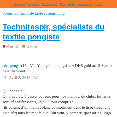
Boutique
Raquettes
Revêtements
Bois
Balles
Accessoires
Clubs
Forum de tennis de table et ping-pong
Technirespir, spécialiste du
textile pongiste
Matériel
Textiles
nicopong1
(15 - V1- Youngshine dingtian + DHS gold arc 5 + ariex
blue diamond)
#1
Avril 2, 2016, 9:21
Qui connaît?
On s’apprête à passer par eux pour nos maillots de clubs, les tarifs
sont très intéressants, 19,90€ tout compris :
-ils partent d’un maillot blanc et impriment dans le tissu (respirant
bien sûr) tous les motifs que l’on veut, y compris sponsoring, logo