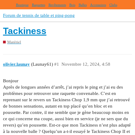
Boutique
Raquettes
Revêtements
Bois
Balles
Accessoires
Clubs
Forum de tennis de table et ping-pong
Tackiness
Matériel
olivier.launay
(Launay61)
#1
Novembre 12, 2024, 4:58
Bonjour
Après de longues années d’arrêt, j’ai repris le ping et j’ai eu des
problèmes pour retrouver une raquette convenable. C’est en
reprenant sur le revers un Tackiness Chop 1,9 mm que j’ai retrouvé
de bonnes sensations, autant en top placé qu’en bloc et en
poussette. Par contre, il me semble que je gène beaucoup moins en
ce qui concerne ma coupe, aussi bien en service (je ne sers que du
revers) qu’en poussette. Est-ce que mon Tackiness n’est plus adapté
à la nouvelle balle ? Quelqu’un a-t-il essayé le Tackiness Chop II et