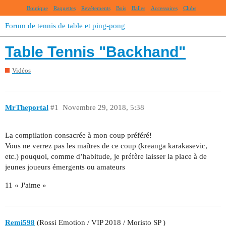
Boutique
Raquettes
Revêtements
Bois
Balles
Accessoires
Clubs
Forum de tennis de table et ping-pong
Table Tennis "Backhand"
Vidéos
MrTheportal
#1
Novembre 29, 2018, 5:38
La compilation consacrée à mon coup préféré!
Vous ne verrez pas les maîtres de ce coup (kreanga karakasevic,
etc.) pouquoi, comme d’habitude, je préfère laisser la place à de
jeunes joueurs émergents ou amateurs
11 « J'aime »
Remi598
(Rossi Emotion / VIP 2018 / Moristo SP )