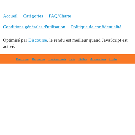
Accueil
Catégories
FAQ/Charte
Conditions générales d'utilisation
Politique de confidentialité
Optimisé par
Discourse
, le rendu est meilleur quand JavaScript est
activé.
Boutique
Raquettes
Revêtements
Bois
Balles
Accessoires
Clubs