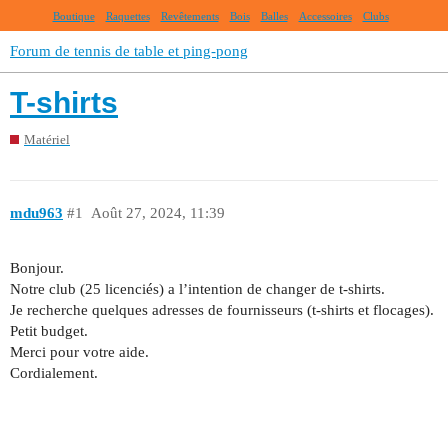
Boutique
Raquettes
Revêtements
Bois
Balles
Accessoires
Clubs
Forum de tennis de table et ping-pong
T-shirts
Matériel
mdu963
#1
Août 27, 2024, 11:39
Bonjour.
Notre club (25 licenciés) a l’intention de changer de t-shirts.
Je recherche quelques adresses de fournisseurs (t-shirts et flocages).
Petit budget.
Merci pour votre aide.
Cordialement.