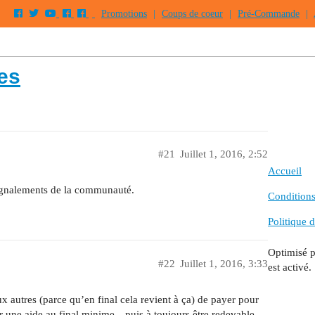
Promotions
|
Coups de coeur
|
Pré-Commande
|
es
#21
Juillet 1, 2016, 2:52
Accueil
ignalements de la communauté.
Conditions 
Politique d
Optimisé 
#22
Juillet 1, 2016, 3:33
est activé.
x autres (parce qu’en final cela revient à ça) de payer pour
 une aide au final minime…puis à toujours être redevable