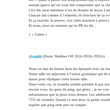
ensuite (parce qu’on vous fait comprendre que la ch
Ceci dit, mon intention n’est de donner de leçon à p
Chacun fait comme il l’entends, en fonction de sa vo
Et ça marche: la preuve, vos clubs tournent à priori 
Et nous, nous ne sommes qu’en PR du 44…
1 « J'aime »
vivan4tt
(Donic Waldner Off 2016-T05fx-T05fx)
Nous on met du beurre dans les épinards avec un tour
Notre salle est adjacente à l’union gymnique qui de to
danse pour répliquer votre bonne idée.
Dans votre cas, la zoumba semble prendre le pas (en
encore vous, les gens du ping, qui gérez…je ne vois 
informations que tu peux nous donner. Les adhérents
75% de zoumba. Quand ce sera donc la partie zoumba 
espérer que ping reste pris en compte.