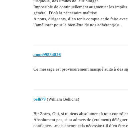
jusque-là, des limites de leur budget.
Impossible de continuellement augmenter les impôts d
général. D’où la nécessaire maîtrise.
A nous, dirigeants, d’en tenir compte et de faire ave
l’améliorer pour le bien-être de nos adhérent(e)s…
anon99884826
Ce message est provisoirement masqué suite à des s
belli79
(William Bellicha)
Bjr Zorro, Oui, si tu tiens absolument à tout contrôler
Absolument pas, si tu admets de (vraiment) déléguer à 
confiance…mais encore cela nécessite t-il d’en être