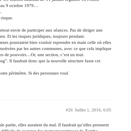
 au 9 octobre 1979…
.
 risque.
surtout envie de participer aux séances. Pas de diriger une
ien. Et les risques juridiques, toujours pendant.
nnes pourraient bien vouloir reprendre en main celle où elles
 motivées par les autres communes, avec ce que cela implique
s de pouvoirs…Or, une section, c’est un tout.
ing”. Il faudrait donc que la nouvelle structure fasse cet
notre périmètre. Si des personnes voul
#26
Juillet 1, 2016, 6:05
e partie, elles auraient du mal. Il faudrait qu’elles prennent
t difficile de recruter des instructeurs(trices) de Zumba,