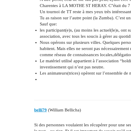
Charentes à LA MOTHE ST HERAY. C"était du 7
Un tournoi de TT reste à mes yeux très intéressant
Tu as raison sur l’autre point (la Zumba). C’est un
Sauf que:
les participant(e)s, (au moins les actuel(le)s, ont 
association, avec tous les soucis à gérer au quotid
Nous opérons sur plusieurs villes. Quelques perso
habitent. Mais elles ne seront pas nécessairement
comme réseau de connaissances locales,délégation
Le matériel utilisé appartient à l’association “hold
investissement qui n’est pas neutre.
Les animateurs(trices) opèrent sur l’ensemble de 
belli79
(William Bellicha)
Si des personnes voulaient les récupérer pour une seul
le tout…ou rien. Et il est important de savoir qu’il es