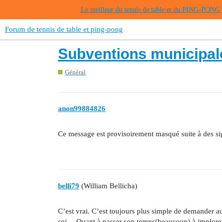
Le meilleur du tennis de table et du PING-PONG
Forum de tennis de table et ping-pong
Subventions municipal
Général
anon99884826
Ce message est provisoirement masqué suite à des s
belli79
(William Bellicha)
C’est vrai. C’est toujours plus simple de demander au
soi… Quant à passer son temps(beaucoup) à implorer