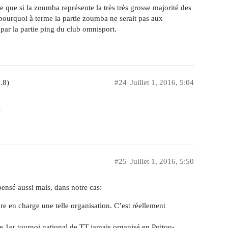
 que si la zoumba représente la très très grosse majorité des
pourquoi à terme la partie zoumba ne serait pas aux
par la partie ping du club omnisport.
.8)
#24
Juillet 1, 2016, 5:04
…
#25
Juillet 1, 2016, 5:50
pensé aussi mais, dans notre cas:
 en charge une telle organisation. C’est réellement
 le 1er tournoi national de TT jamais organisé en Poitou-