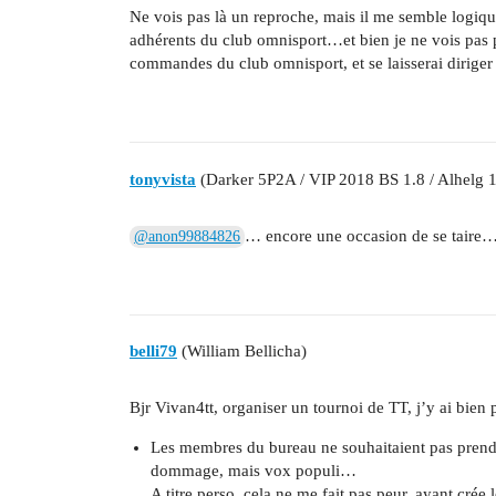
Ne vois pas là un reproche, mais il me semble logique
adhérents du club omnisport…et bien je ne vois pas 
commandes du club omnisport, et se laisserai diriger 
tonyvista
(Darker 5P2A / VIP 2018 BS 1.8 / Alhelg 1
… encore une occasion de se taire
@anon99884826
belli79
(William Bellicha)
Bjr Vivan4tt, organiser un tournoi de TT, j’y ai bien 
Les membres du bureau ne souhaitaient pas prendre
dommage, mais vox populi…
A titre perso, cela ne me fait pas peur, ayant crée