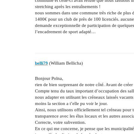
commune et celle-ci avait refusé que nous fassions i
stretching après les entraînements !
nous sommes dans une commune très riche de plus de
1400€ pour un club de près de 100 licenciés. aucun
demande exceptionnelle de participation de quelques
l’encadrement de sport adapté…
belli79
(William Bellicha)
Bonjour Polna,
rien de bien surprenant de notre côté. Avant de créer
Compte tenu du taux important d’occupation des salle
nous adapter en utilisant les créneaux laissés vacants 
moins la section a t’elle pu voir le jour.
Ainsi, nous utilisons officiellement tel créneau pour te
transparence avec les élus locaux et les autres associ
Correcte, votre subvention.
En ce qui me concerne, je pense que les municipalités