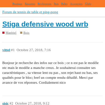
Boutique
Raquettes
Revêtements
Bois
Balles
Accessoires
Clubs
Forum de tennis de table et ping-pong
Stiga defensive wood wrb
Matériel
Bois
vittel
#1
Octobre 27, 2018, 7:16
Bonjour je recherche des infos sur ce bois ; ce n est pas le modèle
ntc mais le modèle a manche creux. Je souhaiterai connaitre ses
caractéristiques , sa vitesse lent ou pas , son rejet haut ou bas, ses
qualités pour le bloc; bref un compte rendu détaillé. Merci par
avance de vos réponses. Cordialement nico
sisic
#2
Octobre 27, 2018, 9:12