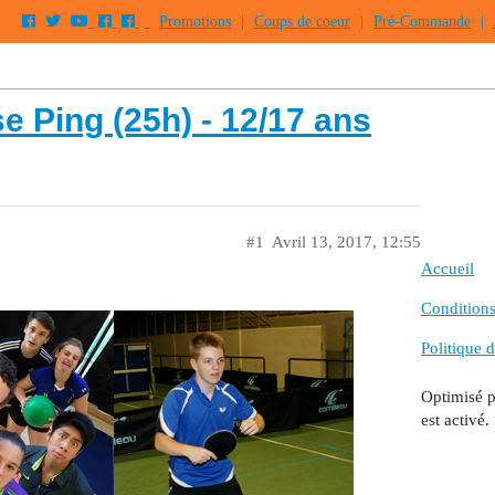
Promotions
|
Coups de coeur
|
Pré-Commande
|
e Ping (25h) - 12/17 ans
#1
Avril 13, 2017, 12:55
Accueil
Conditions 
Politique d
Optimisé 
est activé.