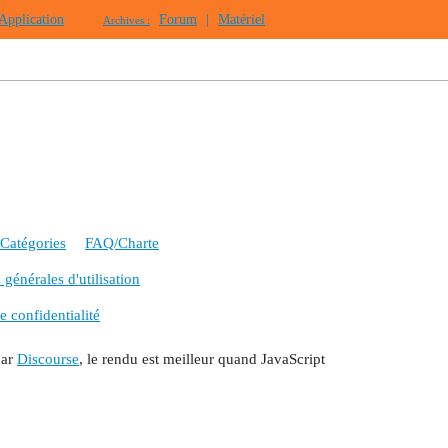
Application
Forum
|
Matériel
Archives :
Catégories
FAQ/Charte
générales d'utilisation
e confidentialité
par
Discourse
, le rendu est meilleur quand JavaScript