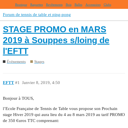
Boutique
Raquettes
Revêtements
Bois
Balles
Accessoires
Clubs
Forum de tennis de table et ping-pong
STAGE PROMO en MARS
2019 à Souppes s/loing de
l'EFTT
Évènements
Stages
EFTT
#1
Janvier 8, 2019, 4:50
Bonjour à TOUS,
l’Ecole Française de Tennis de Table vous propose son Prochain
stage Hiver 2019 qui aura lieu du 4 au 8 mars 2019 au tarif PROMO
de 350 €uros TTC comprenant: