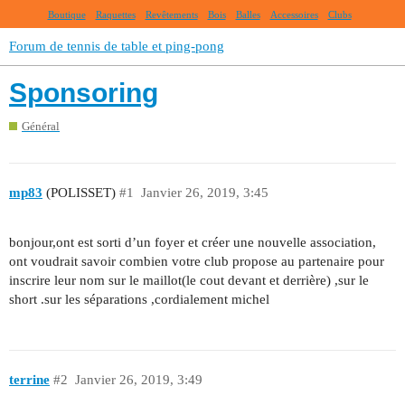
Boutique
Raquettes
Revêtements
Bois
Balles
Accessoires
Clubs
Forum de tennis de table et ping-pong
Sponsoring
Général
mp83
(POLISSET)
#1
Janvier 26, 2019, 3:45
bonjour,ont est sorti d’un foyer et créer une nouvelle association,
ont voudrait savoir combien votre club propose au partenaire pour
inscrire leur nom sur le maillot(le cout devant et derrière) ,sur le
short .sur les séparations ,cordialement michel
terrine
#2
Janvier 26, 2019, 3:49