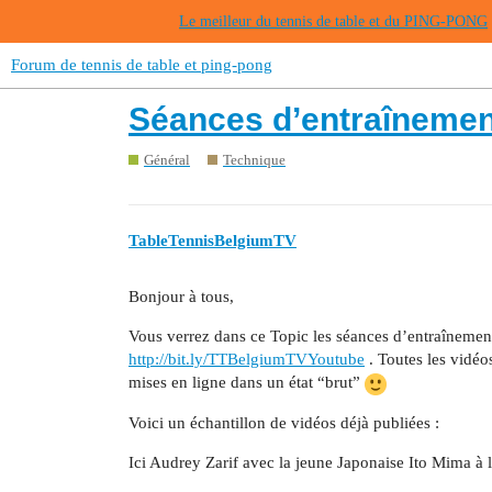
Le meilleur du tennis de table et du PING-PONG
Forum de tennis de table et ping-pong
Séances d’entraînemen
Général
Technique
TableTennisBelgiumTV
Bonjour à tous,
Vous verrez dans ce Topic les séances d’entraînements
http://bit.ly/TTBelgiumTVYoutube
. Toutes les vidéo
mises en ligne dans un état “brut”
Voici un échantillon de vidéos déjà publiées :
Ici Audrey Zarif avec la jeune Japonaise Ito Mima à