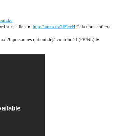
Youtube
ord sur ce lien ►
http://amzn.to/2fFlccH
Cela nous coûtera
i aux 20 personnes qui ont déjà contribué ! (FR/NL) ►