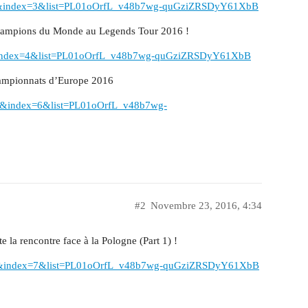
Y&index=3&list=PL01oOrfL_v48b7wg-quGziZRSDyY61XbB
s Champions du Monde au Legends Tour 2016 !
&index=4&list=PL01oOrfL_v48b7wg-quGziZRSDyY61XbB
championnats d’Europe 2016
&index=6&list=PL01oOrfL_v48b7wg-
#2
Novembre 23, 2016, 4:34
 la rencontre face à la Pologne (Part 1) !
4&index=7&list=PL01oOrfL_v48b7wg-quGziZRSDyY61XbB