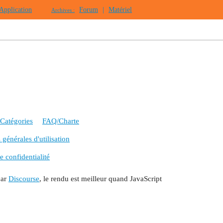
Application
Forum
|
Matériel
Archives :
Catégories
FAQ/Charte
générales d'utilisation
e confidentialité
par
Discourse
, le rendu est meilleur quand JavaScript