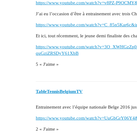
https://www.youtube.com/watch?v=v8PZ-P9OCM
J’ai eu l’occasion d’être à entrainement avec troi
https://www.youtube.com/watch?v=C_85n5Kar6c
Et ici, tout récemment, le jeune demi finaliste des 
https://www.youtube.com/watch?v=3O_XWHGzZp0
quGziZRSDyY61XbB
5 « J'aime »
TableTennisBelgiumTV
Entrainement avec l’équipe nationale Belge 2016 juste
https://www.youtube.com/watch?v=UuGbGrY06Y
2 « J'aime »