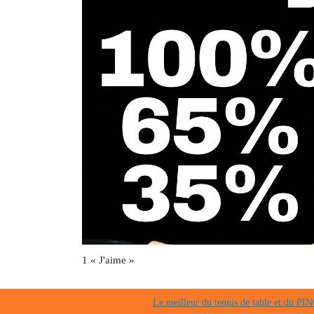
1 « J'aime »
Le meilleur du tennis de table et du 