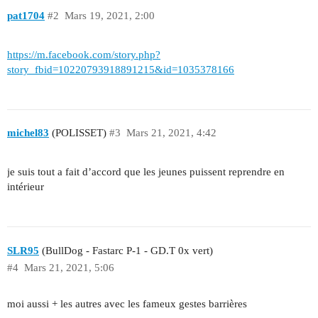
pat1704
#2
Mars 19, 2021, 2:00
https://m.facebook.com/story.php?
story_fbid=10220793918891215&id=1035378166
michel83
(POLISSET)
#3
Mars 21, 2021, 4:42
je suis tout a fait d’accord que les jeunes puissent reprendre en
intérieur
SLR95
(BullDog - Fastarc P-1 - GD.T 0x vert)
#4
Mars 21, 2021, 5:06
moi aussi + les autres avec les fameux gestes barrières