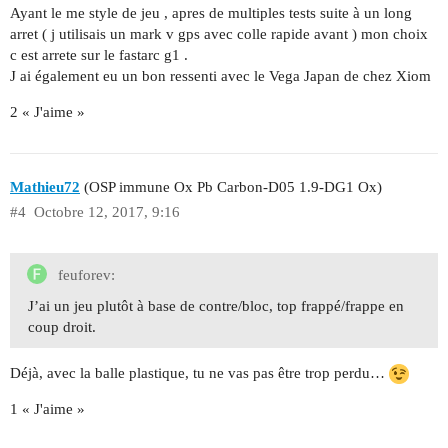
Ayant le me style de jeu , apres de multiples tests suite à un long
arret ( j utilisais un mark v gps avec colle rapide avant ) mon choix
c est arrete sur le fastarc g1 .
J ai également eu un bon ressenti avec le Vega Japan de chez Xiom
2 « J'aime »
Mathieu72
(OSP immune Ox Pb Carbon-D05 1.9-DG1 Ox)
#4
Octobre 12, 2017, 9:16
feuforev:
J’ai un jeu plutôt à base de contre/bloc, top frappé/frappe en
coup droit.
Déjà, avec la balle plastique, tu ne vas pas être trop perdu…
1 « J'aime »