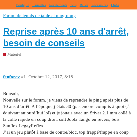
Boutique
Raquettes
Revêtements
Bois
Balles
Accessoires
Clubs
Forum de tennis de table et ping-pong
Reprise après 10 ans d'arrêt,
besoin de conseils
Matériel
feuforev
#1
Octobre 12, 2017, 8:18
Bonsoir,
Nouvelle sur le forum, je viens de reprendre le ping après plus de
10 ans d’arrêt. A l’époque j’étais 30 (pas encore compris à quoi çà
équivaut aujourd’hui lol) et je jouais avec un Sriver 2.1 mm collé à
la colle rapide en coup droit, soft Joola Tango en revers, bois
Sunflex LegayReflex.
J’ai un jeu plutôt à base de contre/bloc, top frappé/frappe en coup