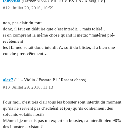
tonyvista
(Darker 5P2A / VIP 2018 BS 1.8 / Alhelg 1.8)
#12
Juillet 29, 2016, 10:59
non, pas clair du tout.
donc, il faut en déduire que c’est interdit… mais toléré…
si on comprend la même chose quand il mette: '‘matériel pré­
revêtement’'
les H3 néo serait donc interdit ?.. sorti du blister, il a bien une
couche pré­revêtement…
alex7
(11 - Violin / Fastarc P1 / Rasant chaos)
#13
Juillet 29, 2016, 11:13
Pour moi, c’est très clair tous les booster sont interdit du moment
qu’ils ne servent pas d’adhésif et (ou) qu’ils contiennent des
solvants volatils nocifs.
Même si je ne suis pas un expert en booster, sa interdit bien 90%
des boosters existant?