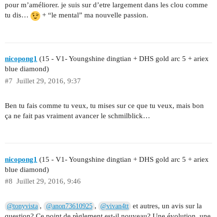
pour m’améliorer. je suis sur d’etre largement dans les clou comme
tu dis…
+ “le mental” ma nouvelle passion.
nicopong1
(15 - V1- Youngshine dingtian + DHS gold arc 5 + ariex
blue diamond)
#7
Juillet 29, 2016, 9:37
Ben tu fais comme tu veux, tu mises sur ce que tu veux, mais bon
ça ne fait pas vraiment avancer le schmilblick…
nicopong1
(15 - V1- Youngshine dingtian + DHS gold arc 5 + ariex
blue diamond)
#8
Juillet 29, 2016, 9:46
,
,
et autres, un avis sur la
@tonyvista
@anon73610925
@vivan4tt
question? Ce point de règlement est-il nouveau? Une évolution, une