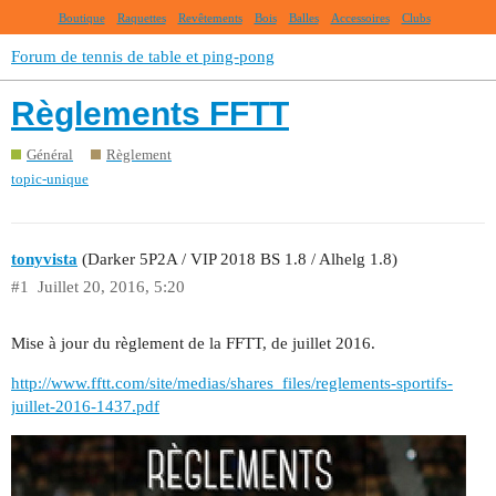
Boutique
Raquettes
Revêtements
Bois
Balles
Accessoires
Clubs
Forum de tennis de table et ping-pong
Règlements FFTT
Général
Règlement
topic-unique
tonyvista
(Darker 5P2A / VIP 2018 BS 1.8 / Alhelg 1.8)
#1
Juillet 20, 2016, 5:20
Mise à jour du règlement de la FFTT, de juillet 2016.
http://www.fftt.com/site/medias/shares_files/reglements-sportifs-
juillet-2016-1437.pdf