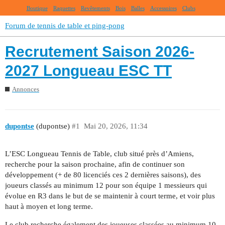
Boutique
Raquettes
Revêtements
Bois
Balles
Accessoires
Clubs
Forum de tennis de table et ping-pong
Recrutement Saison 2026-
2027 Longueau ESC TT
Annonces
dupontse
(dupontse)
#1
Mai 20, 2026, 11:34
L’ESC Longueau Tennis de Table, club situé près d’Amiens,
recherche pour la saison prochaine, afin de continuer son
développement (+ de 80 licenciés ces 2 dernières saisons), des
joueurs classés au minimum 12 pour son équipe 1 messieurs qui
évolue en R3 dans le but de se maintenir à court terme, et voir plus
haut à moyen et long terme.
Le club recherche également des joueuses classées au minimum 10