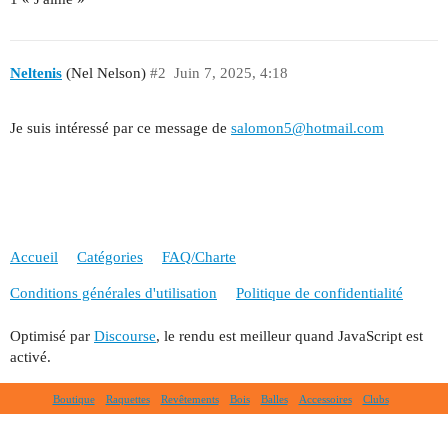
Neltenis
(Nel Nelson)
#2
Juin 7, 2025, 4:18
Je suis intéressé par ce message de
salomon5@hotmail.com
Accueil
Catégories
FAQ/Charte
Conditions générales d'utilisation
Politique de confidentialité
Optimisé par
Discourse
, le rendu est meilleur quand JavaScript est
activé.
Boutique
Raquettes
Revêtements
Bois
Balles
Accessoires
Clubs