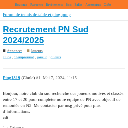
Boutique
Raquettes
Revêtements
Bois
Balles
Accessoires
Clubs
Forum de tennis de table et ping-pong
Recrutement PN Sud
2024/2025
Annonces
Joueurs
,
,
,
clubs
championnat
joueur
joueurs
Ping1819
(Chole)
#1
Mai 7, 2024, 11:15
Bonjour, notre club du sud recherche des joueurs motivés et classés
entre 17 et 20 pour compléter notre équipe de PN avec objectif de
remontée en N3. Me contacter par msg privé pour plus
d’informations.
cdt
1 « J'aime »