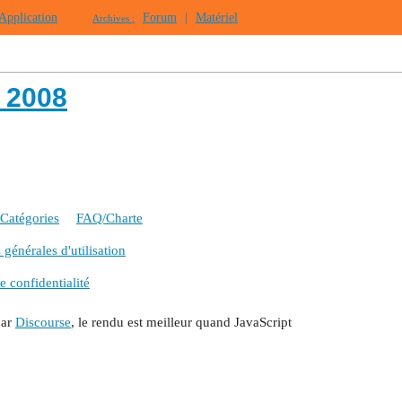
Application
Forum
|
Matériel
Archives :
 2008
Catégories
FAQ/Charte
générales d'utilisation
e confidentialité
par
Discourse
, le rendu est meilleur quand JavaScript