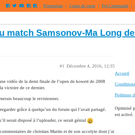
Promotions
|
Coups de coeur
|
Pré-Commande
|
du match Samsonov-Ma Long de
#1
Décembre 4, 2016, 12:35
Accueil
’une vidéo de la demi finale de l’open de koweit de 2008
Conditions 
a victoire de ce dernier.
Politique d
merais beaucoup le revisionner.
Optimisé 
le regarder grâce à quelqu’un du forum qui l’avait partagé.
est activé.
’il serait disposé à l’uploader, ce serait génial
commentaires de christian Martin et de son accolyte dont j’ai