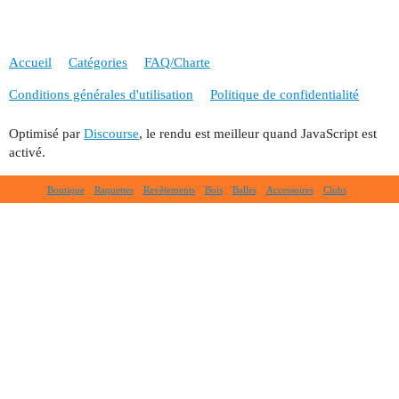
Accueil
Catégories
FAQ/Charte
Conditions générales d'utilisation
Politique de confidentialité
Optimisé par
Discourse
, le rendu est meilleur quand JavaScript est
activé.
Boutique
Raquettes
Revêtements
Bois
Balles
Accessoires
Clubs