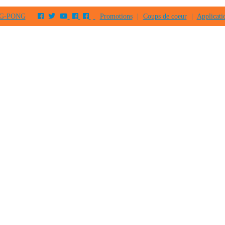
PING-PONG
Promotions
|
Coups de coeur
|
Applicati