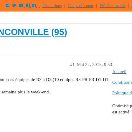
Promotions
|
Coups de coeur
|
Pré-Commande
|
NCONVILLE (95)
#1
Mai 24, 2018, 9:53
Accueil
s pour ces équipes de R3 à D2.(10 équipes R3-PR-PR-D1-D1-
Conditions 
de semaine plus le week-end.
Politique d
Optimisé 
est activé.