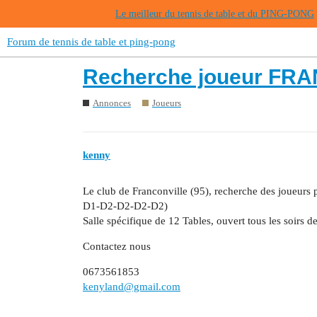
Le meilleur du tennis de table et du PING-PONG
Forum de tennis de table et ping-pong
Recherche joueur FRA
Annonces
Joueurs
kenny
Le club de Franconville (95), recherche des joueur
D1-D2-D2-D2-D2)
Salle spécifique de 12 Tables, ouvert tous les soirs 
Contactez nous
0673561853
kenyland@gmail.com