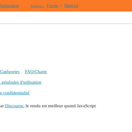
Application
Forum
|
Matériel
Archives :
Catégories
FAQ/Charte
générales d'utilisation
e confidentialité
par
Discourse
, le rendu est meilleur quand JavaScript