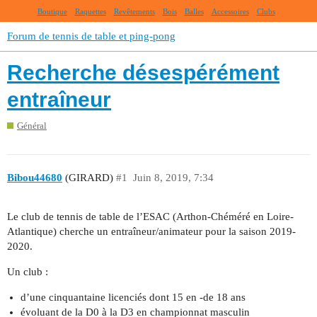
Boutique
Raquettes
Revêtements
Bois
Balles
Accessoires
Clubs
Forum de tennis de table et ping-pong
Recherche désespérément
entraîneur
Général
Bibou44680
(GIRARD)
#1
Juin 8, 2019, 7:34
Le club de tennis de table de l’ESAC (Arthon-Chéméré en Loire-
Atlantique) cherche un entraîneur/animateur pour la saison 2019-
2020.
Un club :
d’une cinquantaine licenciés dont 15 en -de 18 ans
évoluant de la D0 à la D3 en championnat masculin