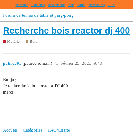
Boutique
Raquettes
Revêtements
Bois
Balles
Accessoires
Clubs
Forum de tennis de table et ping-pong
Recherche bois reactor dj 400
Matériel
Bois
patrice01
(patrice romain)
#1
Février 25, 2023, 9:40
Bonjur,
Je recherche le bois reactor DJ 400.
merci
Accueil
Catégories
FAQ/Charte