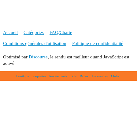
Accueil
Catégories
FAQ/Charte
Conditions générales d'utilisation
Politique de confidentialité
Optimisé par
Discourse
, le rendu est meilleur quand JavaScript est
activé.
Boutique
Raquettes
Revêtements
Bois
Balles
Accessoires
Clubs