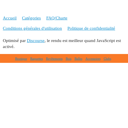
Accueil
Catégories
FAQ/Charte
Conditions générales d'utilisation
Politique de confidentialité
Optimisé par
Discourse
, le rendu est meilleur quand JavaScript est
activé.
Boutique
Raquettes
Revêtements
Bois
Balles
Accessoires
Clubs