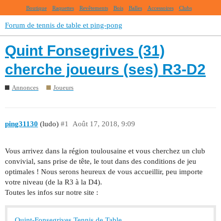
Boutique
Raquettes
Revêtements
Bois
Balles
Accessoires
Clubs
Forum de tennis de table et ping-pong
Quint Fonsegrives (31)
cherche joueurs (ses) R3-D2
Annonces
Joueurs
ping31130
(ludo)
#1
Août 17, 2018, 9:09
Vous arrivez dans la région toulousaine et vous cherchez un club
convivial, sans prise de tête, le tout dans des conditions de jeu
optimales ! Nous serons heureux de vous accueillir, peu importe
votre niveau (de la R3 à la D4).
Toutes les infos sur notre site :
Quint-Fonsegrives Tennis de Table