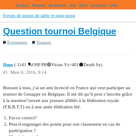
Boutique
Raquettes
Revêtements
Bois
Balles
Accessoires
Clubs
Forum de tennis de table et ping-pong
Question tournoi Belgique
Évènements
Tournois
Dups
( 1141 🏓OSP PB🔴Victas Vs>401⚫Death 0x)
#1
Mars 6, 2016, 9:14
Bonsoir à tous, j’ai un ami licencié en France qui veut participer au
tournoi de Genappe en Belgique. Il me dit qu’il peut s’inscrire grâce
à la mention"ouvert aux joueurs affiliés à la fédération royale
(F.R.B.T.T) ou à une autre fédération Ittf.
Est-ce correct?
Peut-il engranger des points pour son classement en cas de
participation ?