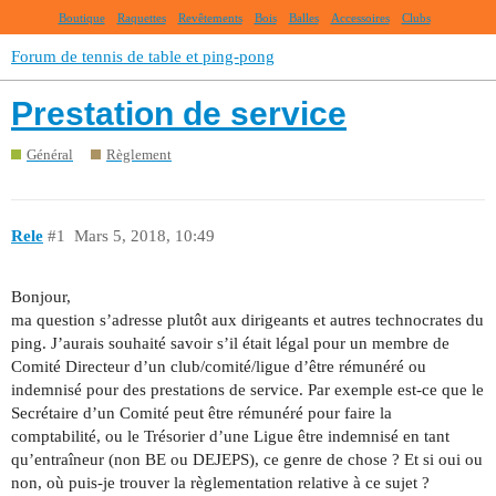
Boutique
Raquettes
Revêtements
Bois
Balles
Accessoires
Clubs
Forum de tennis de table et ping-pong
Prestation de service
Général
Règlement
Rele
#1
Mars 5, 2018, 10:49
Bonjour,
ma question s’adresse plutôt aux dirigeants et autres technocrates du
ping. J’aurais souhaité savoir s’il était légal pour un membre de
Comité Directeur d’un club/comité/ligue d’être rémunéré ou
indemnisé pour des prestations de service. Par exemple est-ce que le
Secrétaire d’un Comité peut être rémunéré pour faire la
comptabilité, ou le Trésorier d’une Ligue être indemnisé en tant
qu’entraîneur (non BE ou DEJEPS), ce genre de chose ? Et si oui ou
non, où puis-je trouver la règlementation relative à ce sujet ?