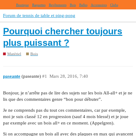
Boutique
Raquettes
Revêtements
Bois
Balles
Accessoires
Clubs
Forum de tennis de table et ping-pong
Pourquoi chercher toujours
plus puissant ?
Matériel
Bois
paseante
(paseante)
#1
Mars 28, 2016, 7:40
Bonjour, je n’arrête pas de lire des sujets sur les bois All-all+ et je ne
lis que des commentaires genre “bon pour débuter”.
Je ne comprends pas du tout ces commentaires, car par exemple,
moi je suis classé 12 en progression (sauf 4 mois blessé) et je joue
par exemple avec un bois all+ en ce moment. (Appelgren).
Si on accompagne un bois all avec des plaques en max qui avancent